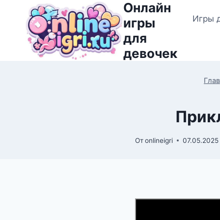
Онлайн
Перейти
Игры 
к
игры
содержимому
для
девочек
Глав
Прик
От
onlineigri
07.05.2025