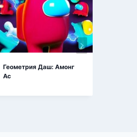
Геометрия Даш: Амонг
Штурм
Ас
миры п
Геоме