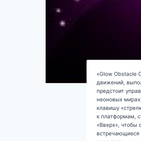
«Glow Obstacle 
движений, выпол
предстоит упра
неоновых мирах.
клавишу «стрелк
к платформам, 
«Вверх», чтобы 
встречающиеся н