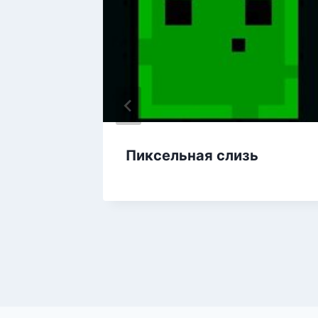
еон
Пиксельная слизь