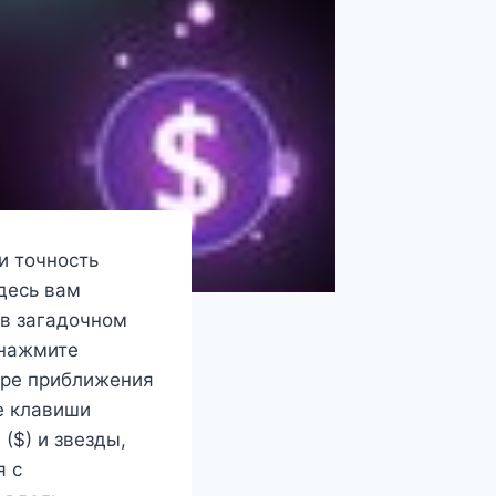
и точность
десь вам
 в загадочном
 нажмите
ере приближения
е клавиши
($) и звезды,
я с