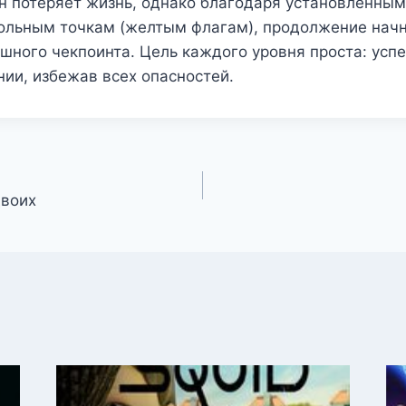
н потеряет жизнь, однако благодаря установленным
ольным точкам (желтым флагам), продолжение начн
шного чекпоинта. Цель каждого уровня проста: усп
ии, избежав всех опасностей.
двоих