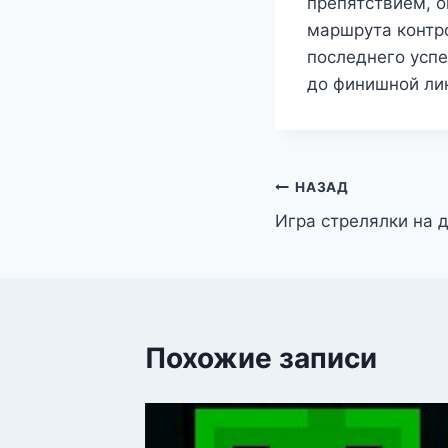
препятствием, о
маршрута контр
последнего успе
до финишной лин
Навигация
НАЗАД
Игра стрелялки на 
по
записям
Похожие записи