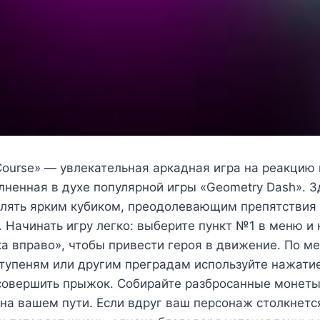
Course» — увлекательная аркадная игра на реакцию 
ненная в духе популярной игры «Geometry Dash». З
влять ярким кубиком, преодолевающим препятствия
 Начинать игру легко: выберите пункт №1 в меню и
а вправо», чтобы привести героя в движение. По м
ступеням или другим преградам используйте нажати
совершить прыжок. Собирайте разбросанные монеты 
а вашем пути. Если вдруг ваш персонаж столкнетс