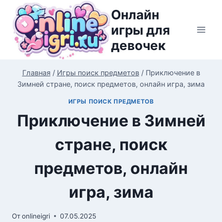
Перейти
Онлайн
к
игры для
содержимому
девочек
Главная
/
Игры поиск предметов
/
Приключение в
Зимней стране, поиск предметов, онлайн игра, зима
ИГРЫ ПОИСК ПРЕДМЕТОВ
Приключение в Зимней
стране, поиск
предметов, онлайн
игра, зима
От
onlineigri
07.05.2025