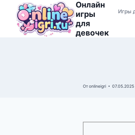
Онлайн
Перейти
Игры 
к
игры
содержимому
для
девочек
От
onlineigri
07.05.2025