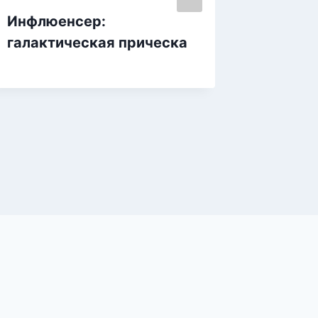
Инфлюенсер:
Свадеб
галактическая прическа
Анны