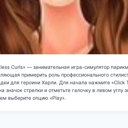
atless Curls» — занимательная игра-симулятор парик
оляющая примерить роль профессионального стилист
дки для героини Харли. Для начала нажмите «Click T
на значок стрелки и отметьте галочку в левом углу э
ем выберите опцию «Play».