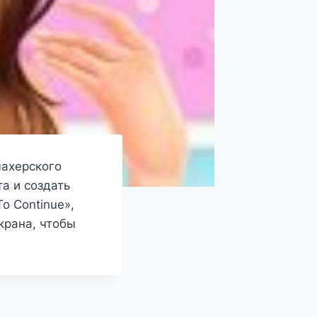
махерского
а и создать
o Continue»,
крана, чтобы