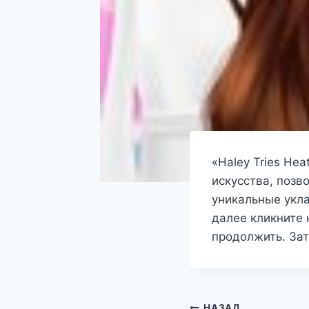
«Haley Tries He
искусства, позв
уникальные укла
далее кликните 
продолжить. Зат
НАЗАД