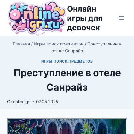
Перейти
Онлайн
к
игры для
содержимому
девочек
Главная
/
Игры поиск предметов
/
Преступление в
отеле Санрайз
ИГРЫ ПОИСК ПРЕДМЕТОВ
Преступление в отеле
Санрайз
От
onlineigri
07.05.2025