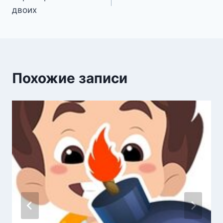
по
двоих
записям
Похожие записи