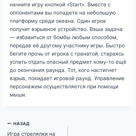
начните игру кнопкой «Start». Вместе с
оппонентами вы попадете на небольшую
платформу среди океана. Один игрок
получит взрывное устройство. Ваша задача
— избавиться от бомбы любым способом,
передав её другому участнику игры. Быстро
бегите прочь от игрока с гранатой, стараясь
успеть отдать опасный предмет кому-то ещё
до окончания раунда. Тот, кого настигнет
взрыв, покидает игровой раунд. Управление
персонажем осуществляется при помощи
мыши.
Навигация
НАЗАД
Игра стрелялки на