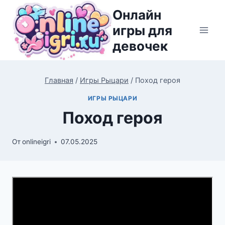
Перейти
Онлайн
к
игры для
содержимому
девочек
Главная
/
Игры Рыцари
/
Поход героя
ИГРЫ РЫЦАРИ
Поход героя
От
onlineigri
07.05.2025