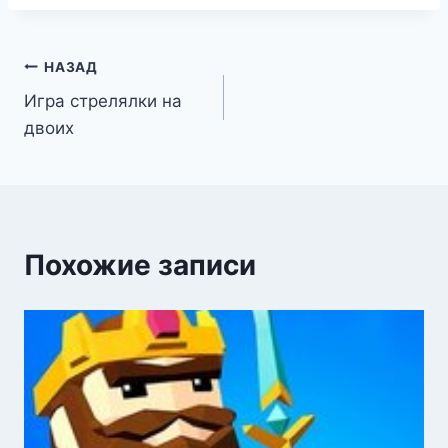
Навигация
НАЗАД
Игра стрелялки на
по
двоих
записям
Похожие записи