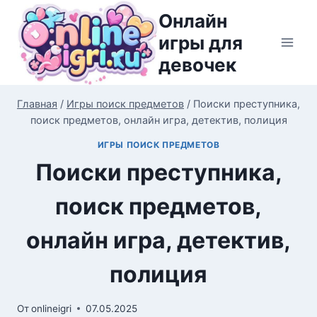
Перейти
Онлайн
к
игры для
содержимому
девочек
Главная
/
Игры поиск предметов
/
Поиски преступника,
поиск предметов, онлайн игра, детектив, полиция
ИГРЫ ПОИСК ПРЕДМЕТОВ
Поиски преступника,
поиск предметов,
онлайн игра, детектив,
полиция
От
onlineigri
07.05.2025