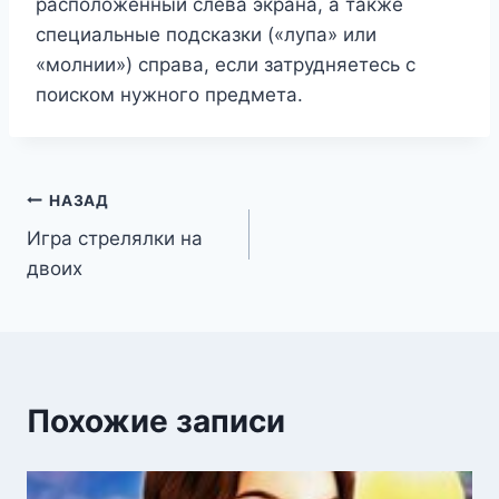
расположенный слева экрана, а также
специальные подсказки («лупа» или
«молнии») справа, если затрудняетесь с
поиском нужного предмета.
Навигация
НАЗАД
Игра стрелялки на
по
двоих
записям
Похожие записи