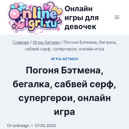
Перейти
Онлайн
к
игры для
содержимому
девочек
Главная
/
Игры бетмен
/
Погоня Бэтмена, бегалка,
сабвей серф, супергерои, онлайн игра
ИГРЫ БЕТМЕН
Погоня Бэтмена,
бегалка, сабвей серф,
супергерои, онлайн
игра
От
onlineigri
07.05.2025