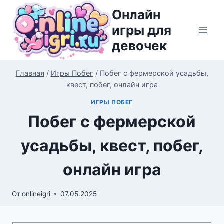
Перейти
Онлайн
к
игры для
содержимому
девочек
Главная
/
Игры Побег
/
Побег с фермерской усадьбы,
квест, побег, онлайн игра
ИГРЫ ПОБЕГ
Побег с фермерской
усадьбы, квест, побег,
онлайн игра
От
onlineigri
07.05.2025