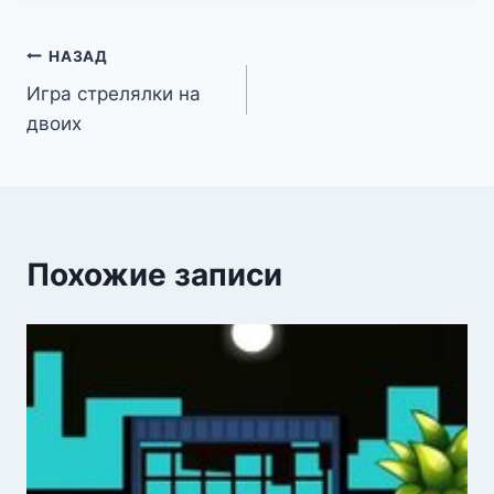
Навигация
НАЗАД
Игра стрелялки на
по
двоих
записям
Похожие записи