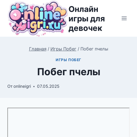
Перейти
Онлайн
к
игры для
содержимому
девочек
Главная
/
Игры Побег
/
Побег пчелы
ИГРЫ ПОБЕГ
Побег пчелы
От
onlineigri
07.05.2025