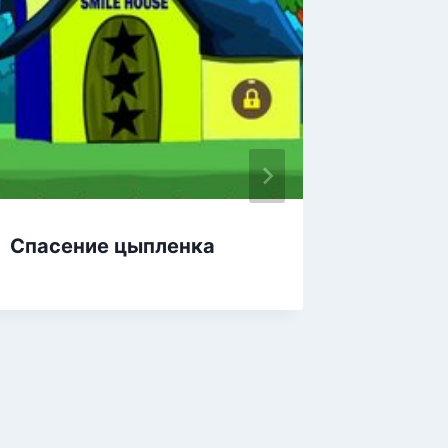
Спасение цыпленка
Побег 