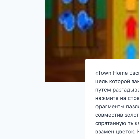
«Town Home Esca
цель которой за
путем разгадыв
нажмите на стр
фрагменты пазло
совместив золот
спрятанную тыкв
взамен цветок.