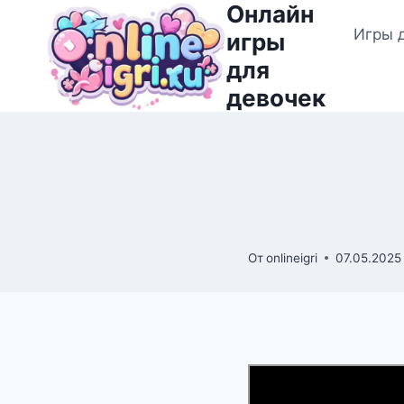
Онлайн
Перейти
Игры 
к
игры
содержимому
для
девочек
От
onlineigri
07.05.2025