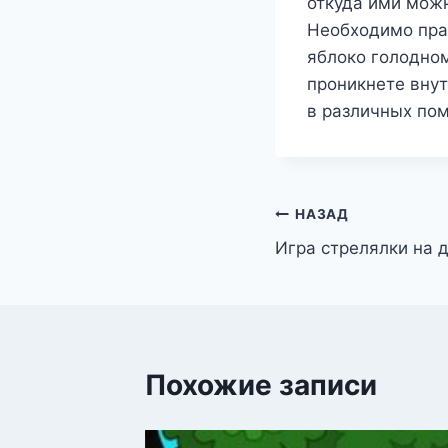
откуда ими мож
Необходимо пра
яблоко голодно
проникнете внут
в различных по
Навигация
НАЗАД
Игра стрелялки на 
по
записям
Похожие записи