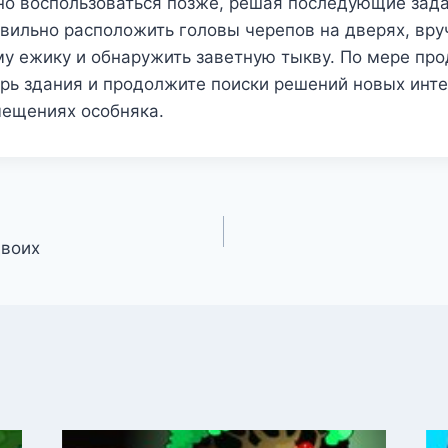
но воспользоваться позже, решая последующие зада
вильно расположить головы черепов на дверях, вру
му ежику и обнаружить заветную тыкву. По мере пр
рь здания и продолжите поиски решений новых инт
мещениях особняка.
двоих