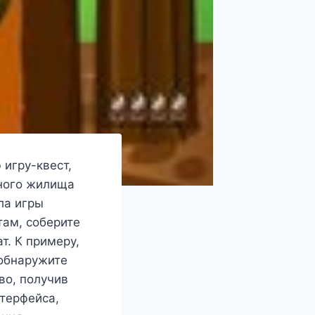
игру-квест,
дного жилища
ла игры
ам, соберите
т. К примеру,
 обнаружите
во, получив
терфейса,