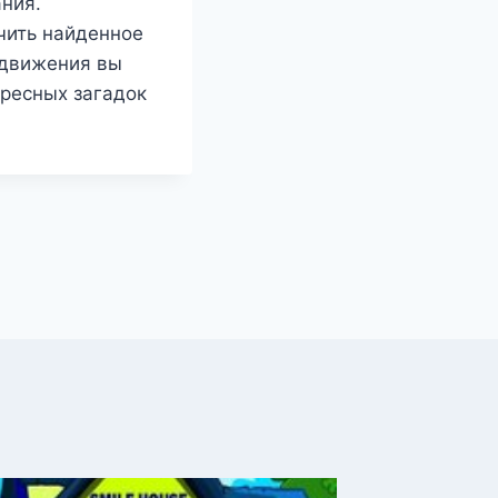
ния.
чить найденное
одвижения вы
ересных загадок