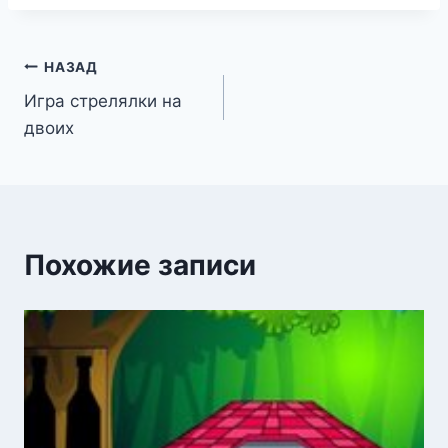
Навигация
НАЗАД
Игра стрелялки на
по
двоих
записям
Похожие записи