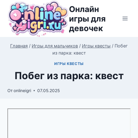
Перейти
Онлайн
к
игры для
содержимому
девочек
Главная
/
Игры для мальчиков
/
Игры квесты
/
Побег
из парка: квест
ИГРЫ КВЕСТЫ
Побег из парка: квест
От
onlineigri
07.05.2025