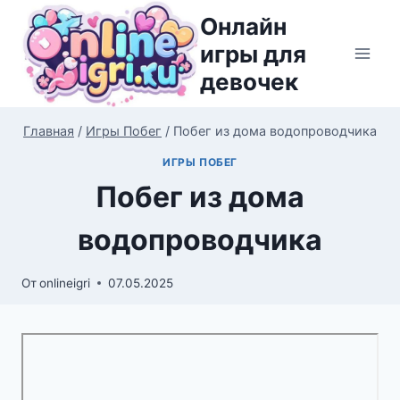
Перейти
Онлайн
к
игры для
содержимому
девочек
Главная
/
Игры Побег
/
Побег из дома водопроводчика
ИГРЫ ПОБЕГ
Побег из дома
водопроводчика
От
onlineigri
07.05.2025