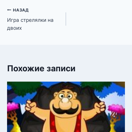
Навигация
НАЗАД
Игра стрелялки на
по
двоих
записям
Похожие записи