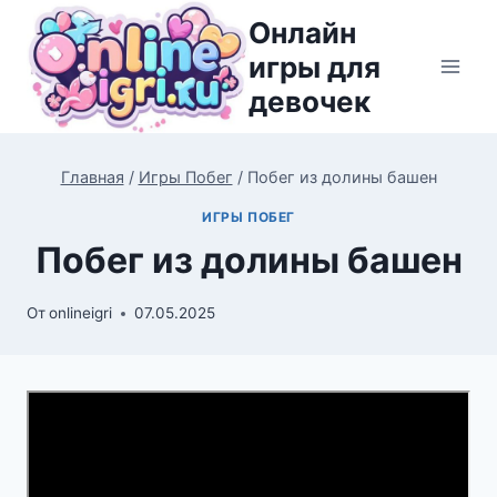
Перейти
Онлайн
к
игры для
содержимому
девочек
Главная
/
Игры Побег
/
Побег из долины башен
ИГРЫ ПОБЕГ
Побег из долины башен
От
onlineigri
07.05.2025