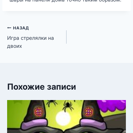
Навигация
НАЗАД
Игра стрелялки на
по
двоих
записям
Похожие записи