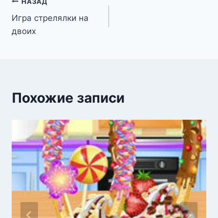
Навигация
НАЗАД
Игра стрелялки на
по
двоих
записям
Похожие записи