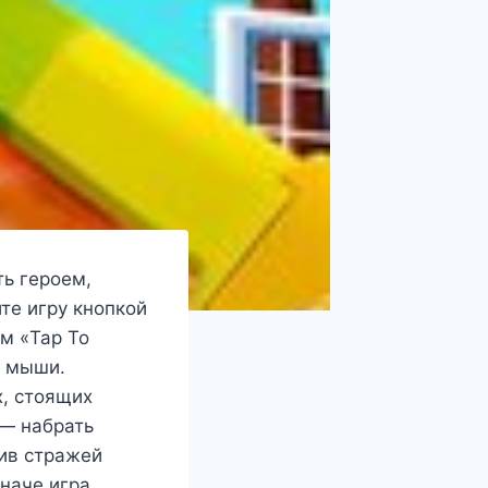
ь героем,
е игру кнопкой
м «Tap To
й мыши.
х, стоящих
 — набрать
див стражей
иначе игра