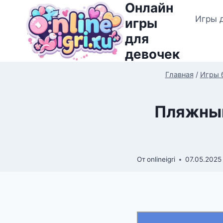
Онлайн
Перейти
Игры 
к
игры
содержимому
для
девочек
Главная
/
Игры 
Пляжный 
От
onlineigri
07.05.2025