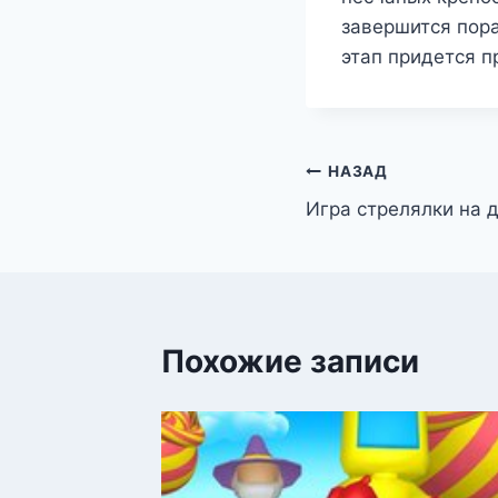
завершится пора
этап придется п
Навигация
НАЗАД
Игра стрелялки на 
по
записям
Похожие записи