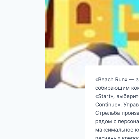
«Beach Run» — з
собирающим ком
«Start», выбери
Continue». Упр
Стрельба произв
рядом с персона
максимальное ко
песчаных крепос