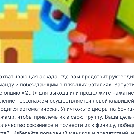
ахватывающая аркада, где вам предстоит руководит
анду и побеждающим в пляжных баталиях. Запустит
те опцию «Quit» для выхода или продолжите нажатие
авление персонажем осуществляется левой клавише
одится автоматически. Уничтожьте цифры на бочка
жами, чтобы привлечь их в свою группу. Ваша цель
личество союзников и привести их к финишу, побе
тей. Избегайте попаданий мячиков и препятствий, 