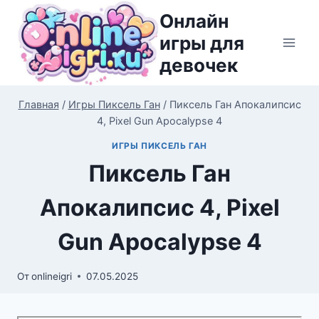
Перейти
Онлайн
к
игры для
содержимому
девочек
Главная
/
Игры Пиксель Ган
/
Пиксель Ган Апокалипсис
4, Pixel Gun Apocalypse 4
ИГРЫ ПИКСЕЛЬ ГАН
Пиксель Ган
Апокалипсис 4, Pixel
Gun Apocalypse 4
От
onlineigri
07.05.2025