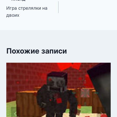
Навигация
Игра стрелялки на
по
двоих
записям
Похожие записи