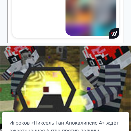
Игроков «Пиксель Ган Апокалипсис 4» ждёт
ожесточённая битва против полчищ