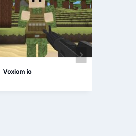
Voxiom io
Нереа
онлайн