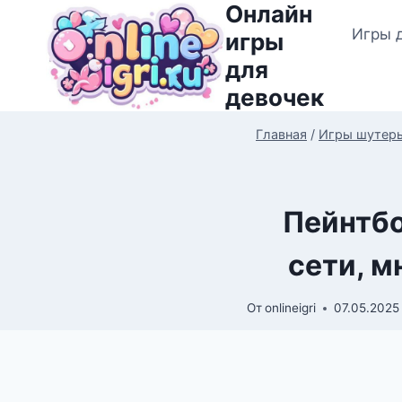
Онлайн
Перейти
Игры 
к
игры
содержимому
для
девочек
Главная
/
Игры шутер
Пейнтбо
сети, м
От
onlineigri
07.05.2025