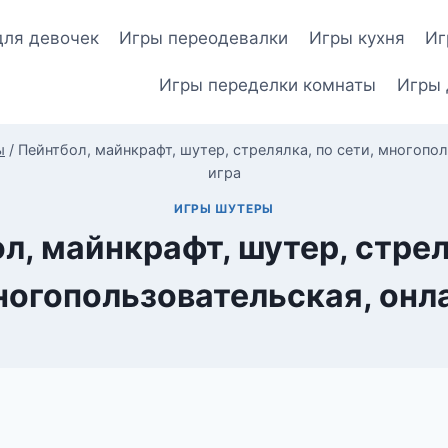
для девочек
Игры переодевалки
Игры кухня
Иг
Игры переделки комнаты
Игры 
ы
/
Пейнтбол, майнкрафт, шутер, стрелялка, по сети, многопо
игра
ИГРЫ ШУТЕРЫ
л, майнкрафт, шутер, стрел
ногопользовательская, онл