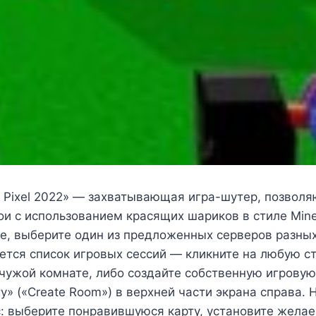
3D Pixel 2022» — захватывающая игра-шутер, позвол
и с использованием красящих шариков в стиле Mine
ре, выберите один из предложенных серверов разных
ется список игровых сессий — кликните на любую ст
чужой комнате, либо создайте собственную игровую
у» («Create Room») в верхней части экрана справа. 
с: выберите понравившуюся карту, установите жел