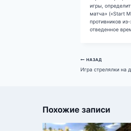
игры, определит
матча» («Start 
противников из-
отведенное вре
Навигация
НАЗАД
Игра стрелялки на 
по
записям
Похожие записи