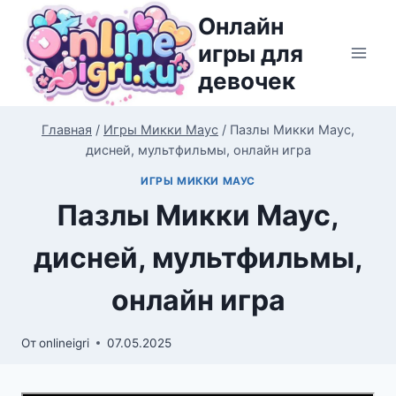
Перейти
Онлайн
к
игры для
содержимому
девочек
Главная
/
Игры Микки Маус
/
Пазлы Микки Маус,
дисней, мультфильмы, онлайн игра
ИГРЫ МИККИ МАУС
Пазлы Микки Маус,
дисней, мультфильмы,
онлайн игра
От
onlineigri
07.05.2025