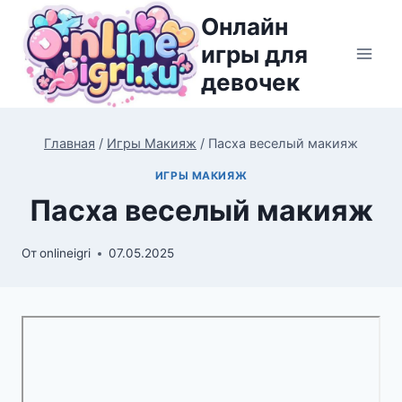
Перейти
Онлайн
к
игры для
содержимому
девочек
Главная
/
Игры Макияж
/
Пасха веселый макияж
ИГРЫ МАКИЯЖ
Пасха веселый макияж
От
onlineigri
07.05.2025