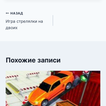
Навигация
НАЗАД
Игра стрелялки на
по
двоих
записям
Похожие записи