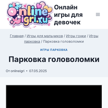
Перейти
Онлайн
к
игры для
содержимому
девочек
Главная
/
Игры для мальчиков
/
Игры гонки
/
Игры
парковка
/
Парковка головоломки
ИГРЫ ПАРКОВКА
Парковка головоломки
От
onlineigri
07.05.2025