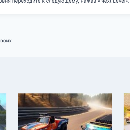
вня переходите к следующему, нажав «Next Level».
двоих