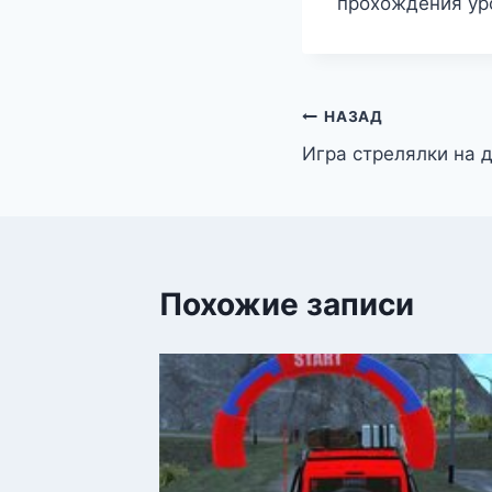
прохождения уро
Навигация
НАЗАД
Игра стрелялки на 
по
записям
Похожие записи