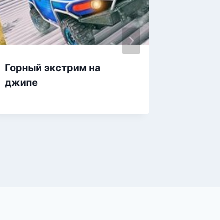
Горный экстрим на
Монстр
джипе
джипы,
гонки 
3д, он