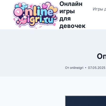
Онлайн
Перейти
Игры 
к
игры
содержимому
для
девочек
Оп
От
onlineigri
07.05.2025