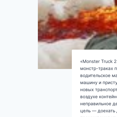
«Monster Truck 
монстр-траках 
водительское ма
машину и присту
новых транспорт
воздухе контейн
неправильное д
цель — доехать 