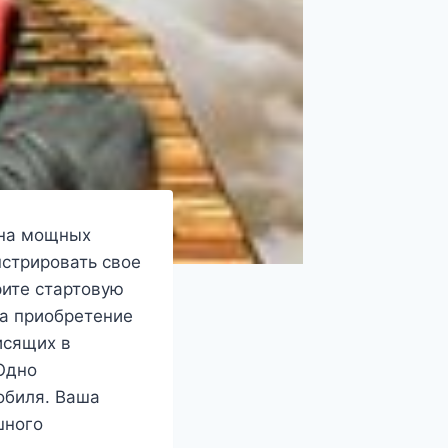
 на мощных
стрировать свое
рите стартовую
на приобретение
исящих в
Одно
обиля. Ваша
шного