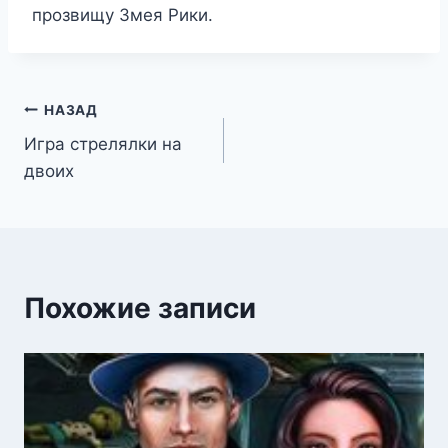
прозвищу Змея Рики.
Навигация
НАЗАД
Игра стрелялки на
по
двоих
записям
Похожие записи