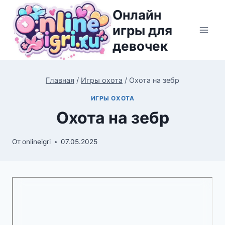
Перейти
Онлайн
к
игры для
содержимому
девочек
Главная
/
Игры охота
/
Охота на зебр
ИГРЫ ОХОТА
Охота на зебр
От
onlineigri
07.05.2025