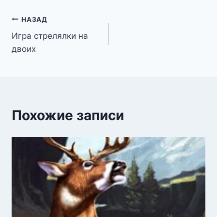
Навигация
НАЗАД
Игра стрелялки на
по
двоих
записям
Похожие записи