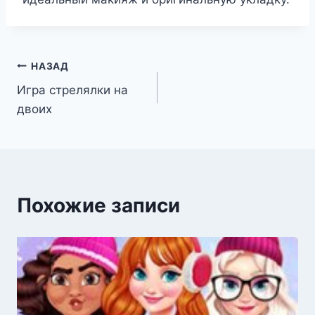
Навигация
НАЗАД
Игра стрелялки на
по
двоих
записям
Похожие записи