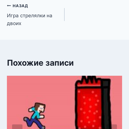
Навигация
НАЗАД
Игра стрелялки на
по
двоих
записям
Похожие записи