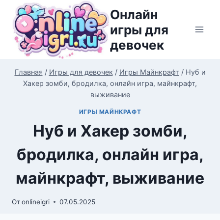
Перейти
Онлайн
к
игры для
содержимому
девочек
Главная
/
Игры для девочек
/
Игры Майнкрафт
/
Нуб и
Хакер зомби, бродилка, онлайн игра, майнкрафт,
выживание
ИГРЫ МАЙНКРАФТ
Нуб и Хакер зомби,
бродилка, онлайн игра,
майнкрафт, выживание
От
onlineigri
07.05.2025