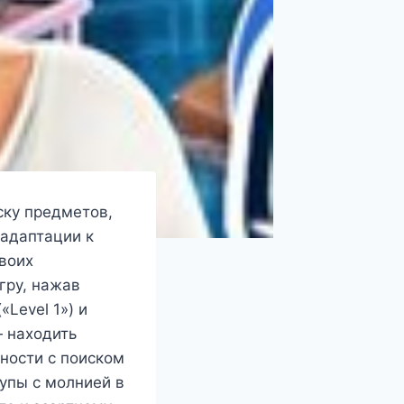
ску предметов,
 адаптации к
своих
гру, нажав
«Level 1») и
 находить
ности с поиском
лупы с молнией в