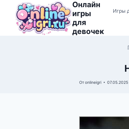
Онлайн
Перейти
Игры 
к
игры
содержимому
для
девочек
От
onlineigri
07.05.2025