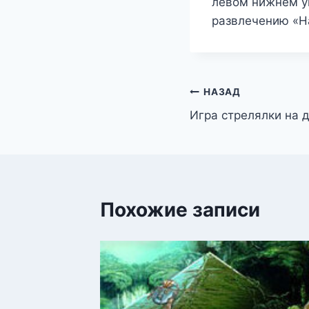
левом нижнем уг
развлечению «На
Навигация
НАЗАД
Игра стрелялки на 
по
записям
Похожие записи