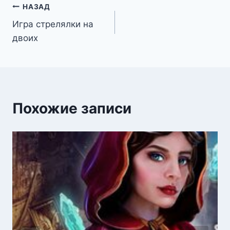
Навигация
НАЗАД
Игра стрелялки на
по
двоих
записям
Похожие записи