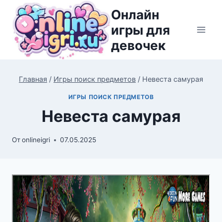
Перейти
Онлайн
к
игры для
содержимому
девочек
Главная
/
Игры поиск предметов
/
Невеста самурая
ИГРЫ ПОИСК ПРЕДМЕТОВ
Невеста самурая
От
onlineigri
07.05.2025