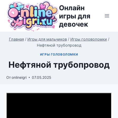
Перейти
Онлайн
к
игры для
содержимому
девочек
Главная
/
Игры для мальчиков
/
Игры головоломки
/
Нефтяной трубопровод
ИГРЫ ГОЛОВОЛОМКИ
Нефтяной трубопровод
От
onlineigri
07.05.2025