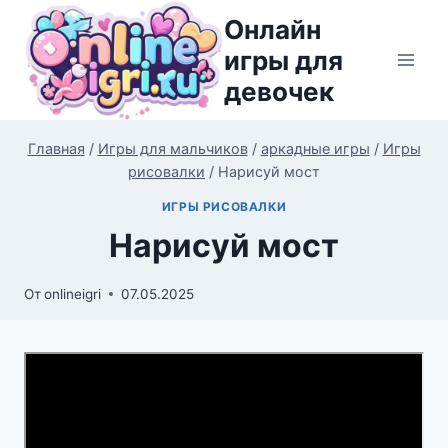
Перейти
Онлайн
к
игры для
содержимому
девочек
Главная
/
Игры для мальчиков
/
аркадные игры
/
Игры
рисовалки
/
Нарисуй мост
ИГРЫ РИСОВАЛКИ
Нарисуй мост
От
onlineigri
07.05.2025