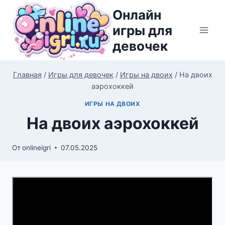
Перейти
Онлайн
к
игры для
содержимому
девочек
Главная
/
Игры для девочек
/
Игры на двоих
/
На двоих
аэрохоккей
ИГРЫ НА ДВОИХ
На двоих аэрохоккей
От
onlineigri
07.05.2025