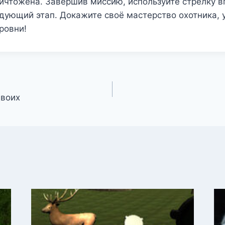
ичтожена. Завершив миссию, используйте стрелку в
дующий этап. Докажите своё мастерство охотника,
ровни!
двоих