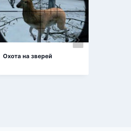
Охота на зверей
Охотни
монстр
охотит
монстр