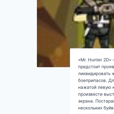
«Mr. Hunter 2D»
предстоит прояв
ликвидировать ж
боеприпасов. Д
нажатой левую к
произвести выст
экрана. Постара
нескольких буйв