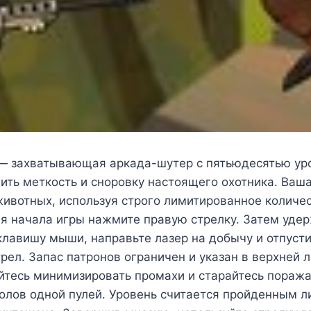
 — захватывающая аркада-шутер с пятьюдесятью ур
ить меткость и сноровку настоящего охотника. Ваш
ивотных, используя строго лимитированное количе
ля начала игры нажмите правую стрелку. Затем уде
лавишу мыши, направьте лазер на добычу и отпусти
рел. Запас патронов ограничен и указан в верхней 
йтесь минимизировать промахи и старайтесь поража
олов одной пулей. Уровень считается пройденным ли