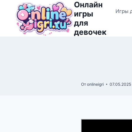
Онлайн
Перейти
Игры 
к
игры
содержимому
для
девочек
От
onlineigri
07.05.2025