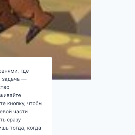
овнями, где
а задача —
ство
рживайте
те кнопку, чтобы
левой части
ть сразу
шь тогда, когда