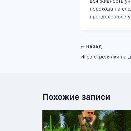
вся живность ун
перехода на сле
преодолев все у
Навигация
НАЗАД
Игра стрелялки на 
по
записям
Похожие записи