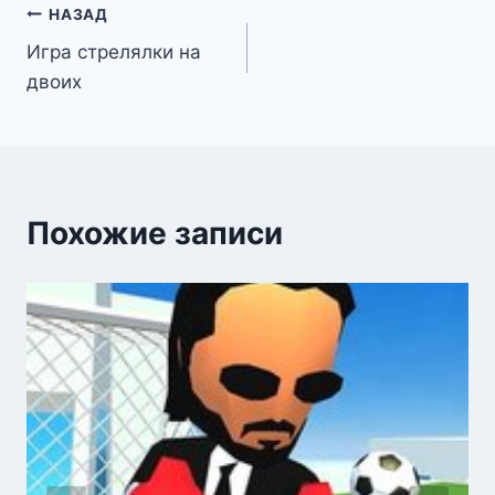
Навигация
НАЗАД
Игра стрелялки на
по
двоих
записям
Похожие записи