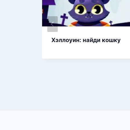
ых,
Хэллоуин: найди кошку
а