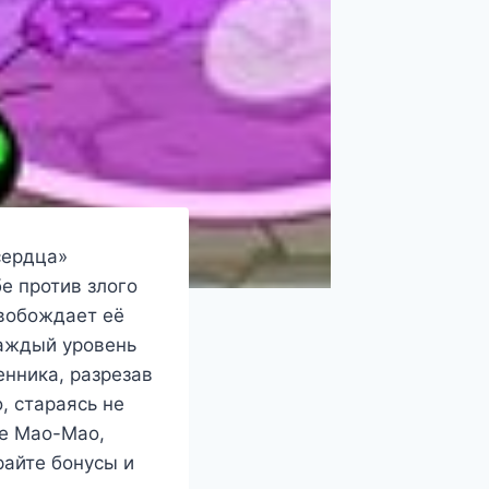
сердца»
е против злого
вобождает её
Каждый уровень
нника, разрезав
, стараясь не
те Мао-Мао,
райте бонусы и