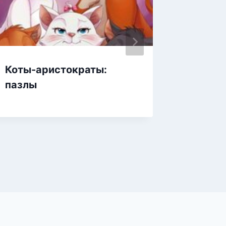
Коты-аристократы:
игра В
пазлы