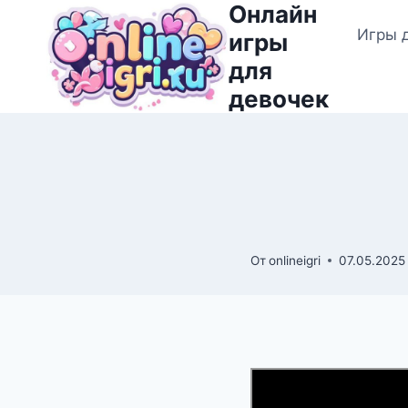
Онлайн
Перейти
Игры 
к
игры
содержимому
для
девочек
От
onlineigri
07.05.2025