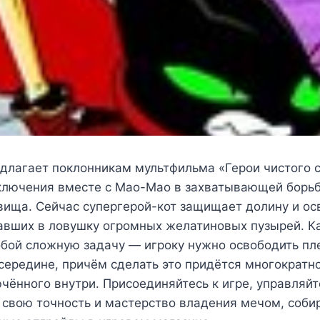
едлагает поклонникам мультфильма «Герои чистого 
иключения вместе с Мао-Мао в захватывающей борьб
вища. Сейчас супергерой-кот защищает долину и ос
павших в ловушку огромных желатиновых пузырей. 
бой сложную задачу — игроку нужно освободить пле
середине, причём сделать это придётся многократно
чённого внутри. Присоединяйтесь к игре, управляй
свою точность и мастерство владения мечом, соби