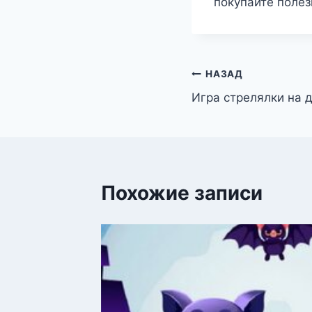
покупайте полез
Навигация
НАЗАД
Игра стрелялки на 
по
записям
Похожие записи