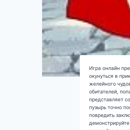
Игра онлайн пр
окунуться в пр
желейного чудо
обитателей, по
представляет со
пузырь точно по
повредить заклю
демонстрируйте 