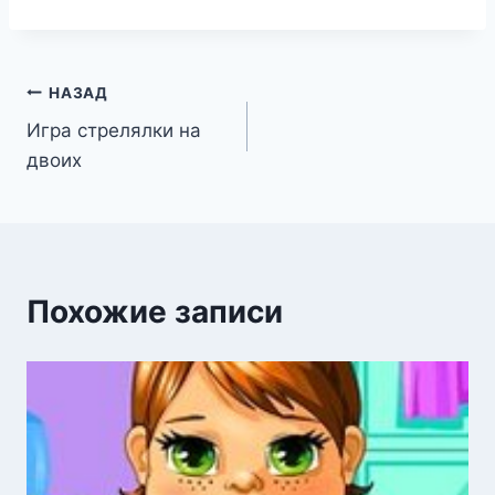
Навигация
НАЗАД
Игра стрелялки на
по
двоих
записям
Похожие записи