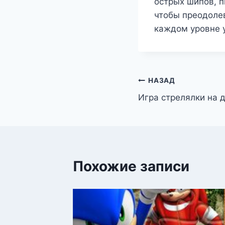
острых шипов, п
чтобы преодоле
каждом уровне у
Навигация
НАЗАД
Игра стрелялки на 
по
записям
Похожие записи