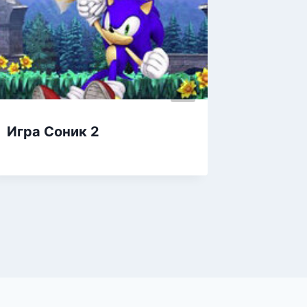
Игра Соник 2
Нарису
аркада
нарису