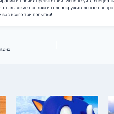
ираний и прочих препятствий. Используйте специаль
вать высокие прыжки и головокружительные поворот
 вас всего три попытки!
двоих