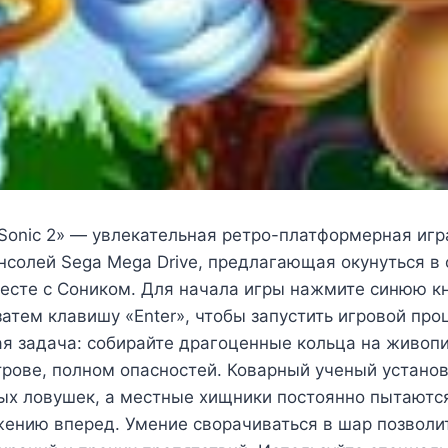
n Sonic 2» — увлекательная ретро-платформерная игр
нсолей Sega Mega Drive, предлагающая окунуться в
есте с Соником. Для начала игры нажмите синюю кн
 затем клавишу «Enter», чтобы запустить игровой про
ая задача: собирайте драгоценные кольца на живоп
рове, полном опасностей. Коварный ученый установ
ых ловушек, а местные хищники постоянно пытаютс
ению вперед. Умение сворачиваться в шар позволи