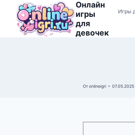
Онлайн
Перейти
Игры 
к
игры
содержимому
для
девочек
От
onlineigri
07.05.2025