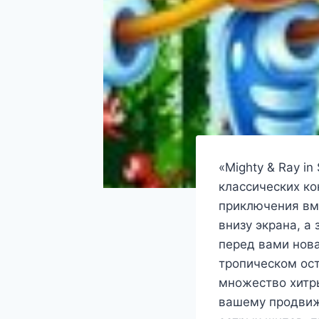
«Mighty & Ray i
классических ко
приключения вм
внизу экрана, а
перед вами нов
тропическом ост
множество хитр
вашему продвиж