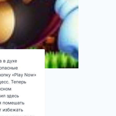
а в духе
 опасные
опку «Play Now»
цесс. Теперь
исном
ил здесь
я помешать
т избежать