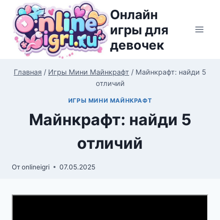
Перейти
Онлайн
к
игры для
содержимому
девочек
Главная
/
Игры Мини Майнкрафт
/
Майнкрафт: найди 5
отличий
ИГРЫ МИНИ МАЙНКРАФТ
Майнкрафт: найди 5
отличий
От
onlineigri
07.05.2025