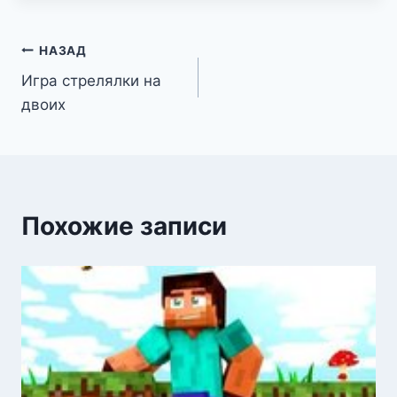
Навигация
НАЗАД
Игра стрелялки на
по
двоих
записям
Похожие записи