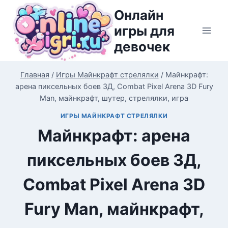
Перейти
Онлайн
к
игры для
содержимому
девочек
Главная
/
Игры Майнкрафт стрелялки
/
Майнкрафт:
арена пиксельных боев 3Д, Combat Pixel Arena 3D Fury
Man, майнкрафт, шутер, стрелялки, игра
ИГРЫ МАЙНКРАФТ СТРЕЛЯЛКИ
Майнкрафт: арена
пиксельных боев 3Д,
Combat Pixel Arena 3D
Fury Man, майнкрафт,