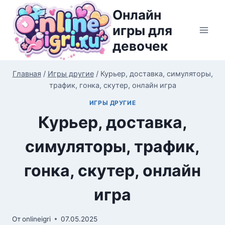
Перейти
Онлайн
к
игры для
содержимому
девочек
Главная
/
Игры другие
/
Курьер, доставка, симуляторы,
трафик, гонка, скутер, онлайн игра
ИГРЫ ДРУГИЕ
Курьер, доставка,
симуляторы, трафик,
гонка, скутер, онлайн
игра
От
onlineigri
07.05.2025