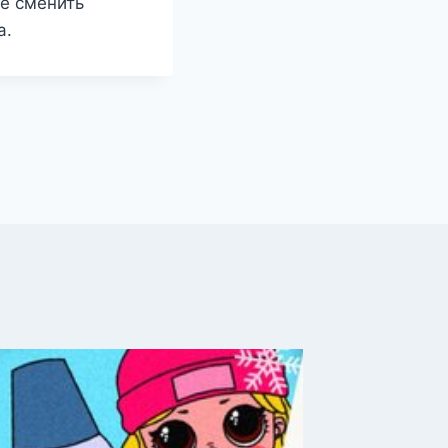
те сменить
а.