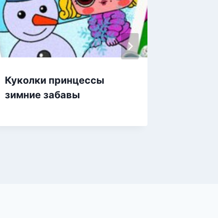
Куколки принцессы
Куколк
зимние забавы
раскра
святог