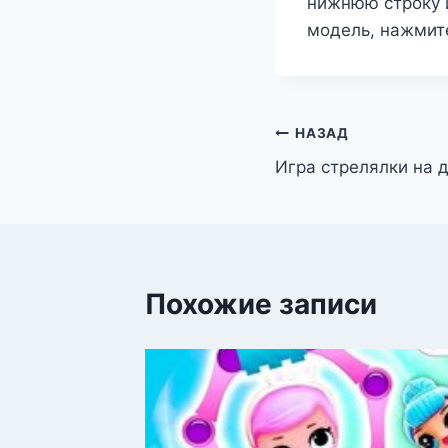
нижнюю строку и
модель, нажмите
Навигация
НАЗАД
Игра стрелялки на 
по
записям
Похожие записи