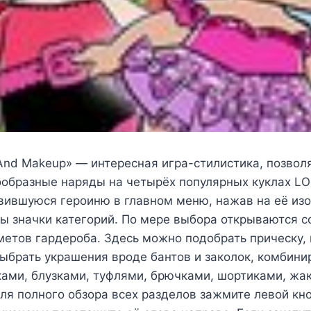
 And Makeup» — интересная игра-стилистика, позво
образные наряды на четырёх популярных куклах LOL
вившуюся героиню в главном меню, нажав на её из
ы значки категорий. По мере выбора открываются 
етов гардероба. Здесь можно подобрать прическу,
выбрать украшения вроде бантов и заколок, комбинир
ами, блузками, туфлями, брючками, шортиками, жа
ля полного обзора всех разделов зажмите левой к