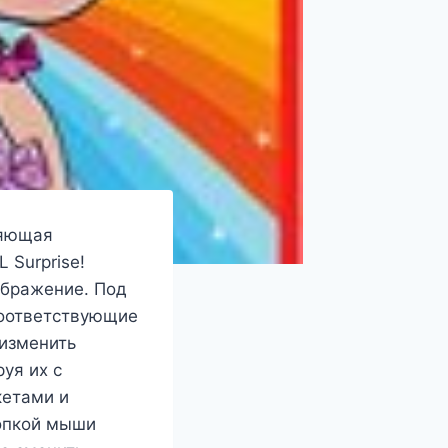
ляющая
 Surprise!
ображение. Под
соответствующие
 изменить
уя их с
кетами и
нопкой мыши