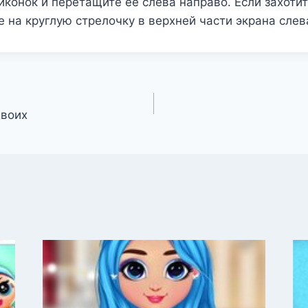
конок и перетащите её слева направо. Если захоти
 на круглую стрелочку в верхней части экрана слев
двоих