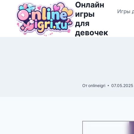
Онлайн
Перейти
Игры 
к
игры
содержимому
для
девочек
От
onlineigri
07.05.2025