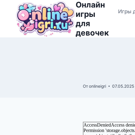
Онлайн
Перейти
Игры 
к
игры
содержимому
для
девочек
От
onlineigri
07.05.2025