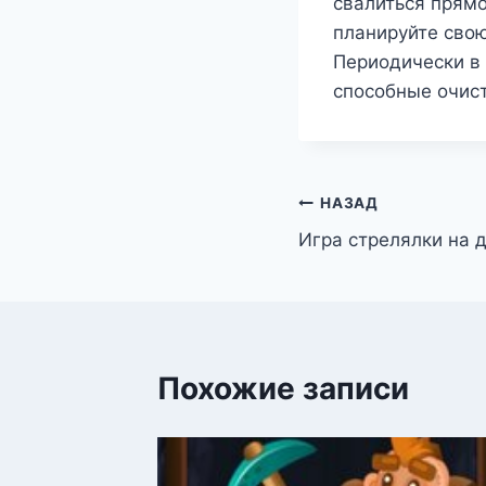
свалиться прямо
планируйте сво
Периодически в 
способные очист
Навигация
НАЗАД
Игра стрелялки на 
по
записям
Похожие записи