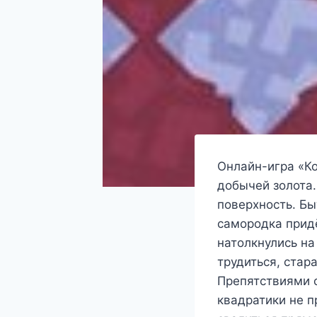
Онлайн-игра «Ко
добычей золота.
поверхность. Бы
самородка придё
натолкнулись на
трудиться, стар
Препятствиями 
квадратики не 