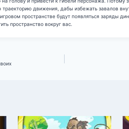
 на голову и привести к гибели персонажа. Потому 
ю траекторию движения, дабы избежать завалов вну
игровом пространстве будут появляться заряды дин
ить пространство вокруг вас.
двоих