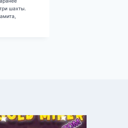
заранее
три шахты.
амита,