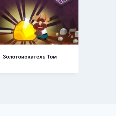
Золотоискатель Том
Золот