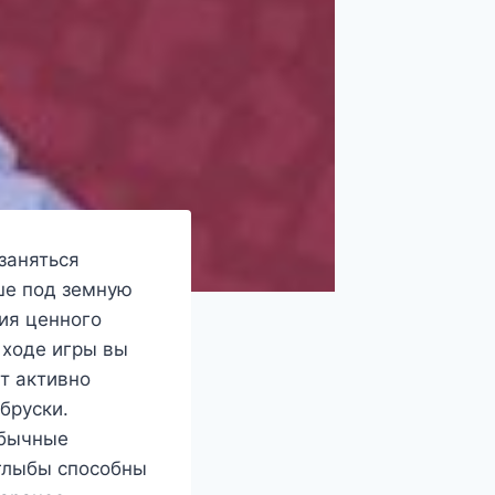
заняться
ьше под земную
ия ценного
 ходе игры вы
т активно
бруски.
Обычные
глыбы способны