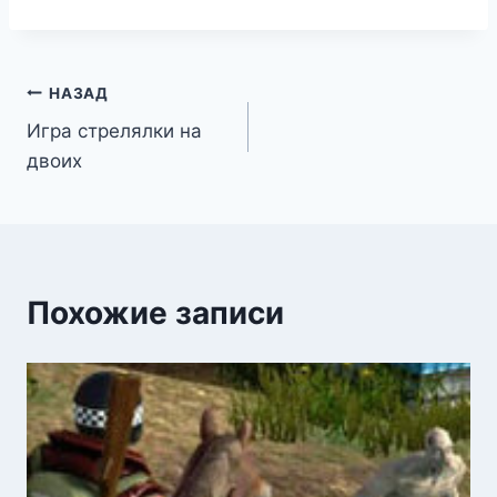
Навигация
НАЗАД
Игра стрелялки на
по
двоих
записям
Похожие записи