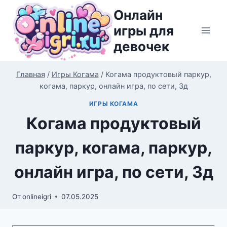
Перейти
Онлайн
к
игры для
содержимому
девочек
Главная
/
Игры Когама
/
Когама продуктовый паркур,
когама, паркур, онлайн игра, по сети, 3д
ИГРЫ КОГАМА
Когама продуктовый
паркур, когама, паркур,
онлайн игра, по сети, 3д
От
onlineigri
07.05.2025