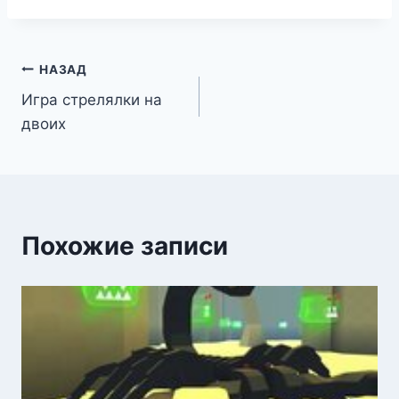
Навигация
НАЗАД
Игра стрелялки на
по
двоих
записям
Похожие записи