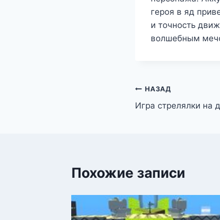
героя в яд при
и точность дви
волшебным меч
Навигация
НАЗАД
Игра стрелялки на 
по
записям
Похожие записи