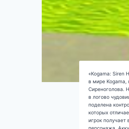
«Kogama: Siren 
в мире Kogama,
Сиреноголова. Н
в логово чудови
поделена контро
которых отличае
игрок получает 
персонажа. Акк