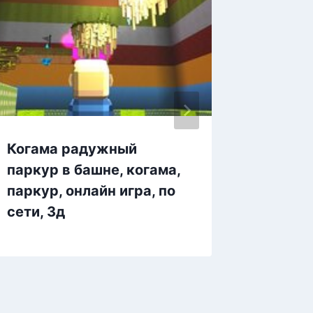
Когама радужный
Когама
паркур в башне, когама,
паркур, онлайн игра, по
сети, 3д