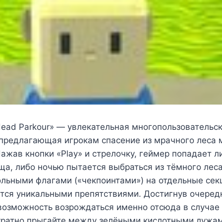
Head Parkour» — увлекательная многопользовательс
 предлагающая игрокам спасение из мрачного леса 
ажав кнопки «Play» и стрелочку, геймер попадает 
ща, либо ночью пытается выбраться из тёмного леса
льными флагами («чекпоинтами») на отдельные сек
тся уникальными препятствиями. Достигнув очеред
возможность возрождаться именно отсюда в случае
уратно прыгайте между зелёными кислотными лужа