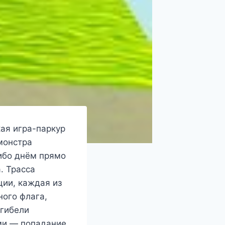
кая игра-паркур
монстра
либо днём прямо
. Трасса
ции, каждая из
ного флага,
 гибели
ми — попадание