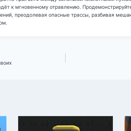
ведёт к мгновенному отравлению. Продемонстрируйт
жений, преодолевая опасные трассы, разбивая меш
ом.
двоих