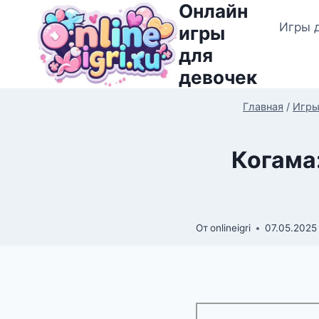
Онлайн
Перейти
Игры 
к
игры
содержимому
для
девочек
Главная
/
Игры
Когама:
От
onlineigri
07.05.2025