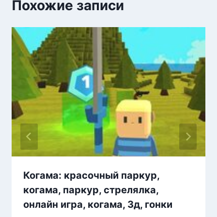
Похожие записи
Когама: красочный паркур,
когама, паркур, стрелялка,
онлайн игра, когама, 3д, гонки