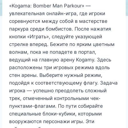
«Kogama: Bomber Man Parkour» —
увлекательная онлайн-игра, где игроки
соревнуются между собой в мастерстве
паркура среди бомбистов. После нажатия
кнопки «Играть», следуйте указующей
стрелке вперед. Бежите по ярким цветным
волнам, пока не попадете в портал,
ведущий на главную арену Kogamy. Здесь
расположены три игровых режима вдоль
стен арены. Выберите нужный режим,
подойдя к соответствующему флагу. Задача
игрока — успешно преодолеть сложный
трек, отмеченный контрольными чек-
пунктами-флагами. По пути собирайте
специальные блоки-кубики, которыми
вооружаются персонажи игры. Эти