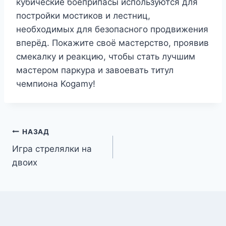
кубические боеприпасы используются для
постройки мостиков и лестниц,
необходимых для безопасного продвижения
вперёд. Покажите своё мастерство, проявив
смекалку и реакцию, чтобы стать лучшим
мастером паркура и завоевать титул
чемпиона Kogamy!
Навигация
НАЗАД
Игра стрелялки на
по
двоих
записям