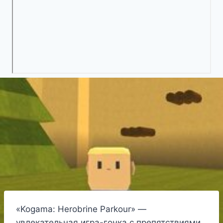
«Kogama: Herobrine Parkour» —
увлекательная игра-гонка с препятствиями,