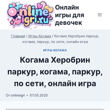
Перейти
Онлайн
к
игры для
содержимому
девочек
Главная
/
Игры Когама
/
Когама Херобрин паркур,
когама, паркур, по сети, онлайн игра
ИГРЫ КОГАМА
Когама Херобрин
паркур, когама, паркур,
по сети, онлайн игра
От
onlineigri
07.05.2025