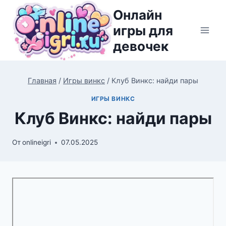
Перейти
Онлайн
к
игры для
содержимому
девочек
Главная
/
Игры винкс
/
Клуб Винкс: найди пары
ИГРЫ ВИНКС
Клуб Винкс: найди пары
От
onlineigri
07.05.2025