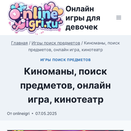
Перейти
Онлайн
к
игры для
содержимому
девочек
Главная
/
Игры поиск предметов
/
Киноманы, поиск
предметов, онлайн игра, кинотеатр
ИГРЫ ПОИСК ПРЕДМЕТОВ
Киноманы, поиск
предметов, онлайн
игра, кинотеатр
От
onlineigri
07.05.2025