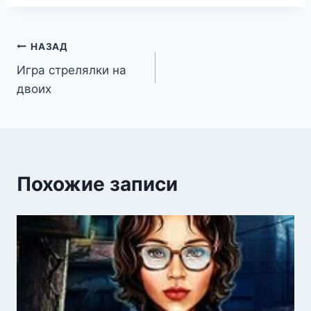
Навигация
НАЗАД
Игра стрелялки на
по
двоих
записям
Похожие записи