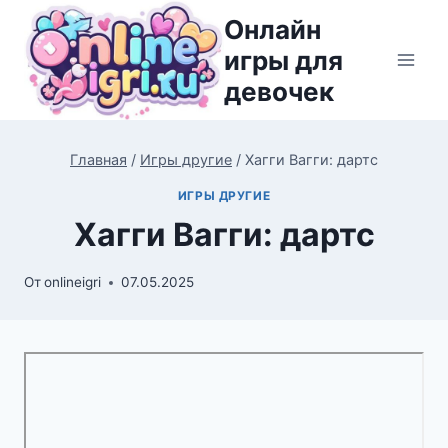
Перейти
Онлайн
к
игры для
содержимому
девочек
Главная
/
Игры другие
/
Хагги Вагги: дартс
ИГРЫ ДРУГИЕ
Хагги Вагги: дартс
От
onlineigri
07.05.2025