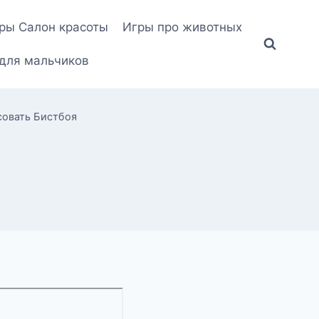
ры Салон красоты
Игры про животных
для мальчиков
совать Бистбоя