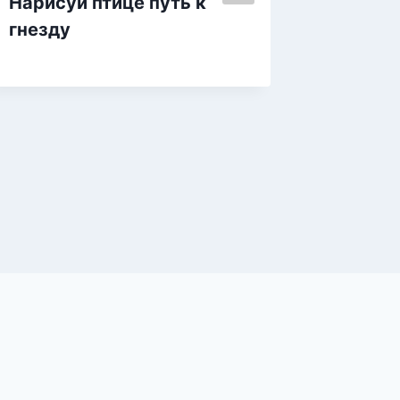
Нарисуй птице путь к
Спаси 
гнезду
от пче
логиче
голово
игра, с
радуж