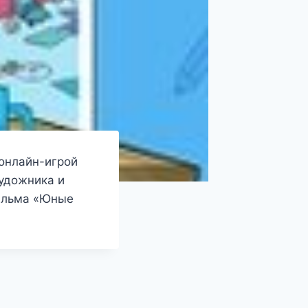
 онлайн-игрой
художника и
фильма «Юные