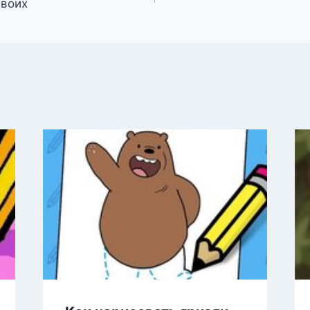
двоих